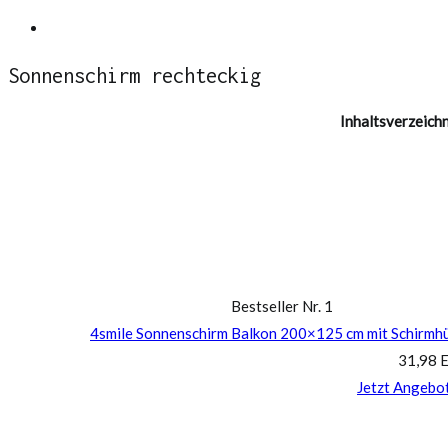
Springe
Ampelschirm Test
zum
Sonnenschirm rechteckig
Inhalt
Inhaltsverzeichn
Bestseller Nr. 1
4smile Sonnenschirm Balkon 200×125 cm mit Schirmhü
31,98 
Jetzt Angebo