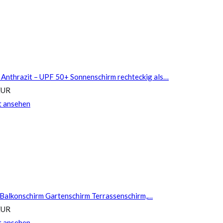
 Anthrazit – UPF 50+ Sonnenschirm rechteckig als…
EUR
t ansehen
 Balkonschirm Gartenschirm Terrassenschirm,…
EUR
t ansehen