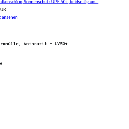
lkonschirm, Sonnenschutz UPF 50+, beidseitig um…
EUR
t ansehen
irmhülle, Anthrazit – UV50+
le